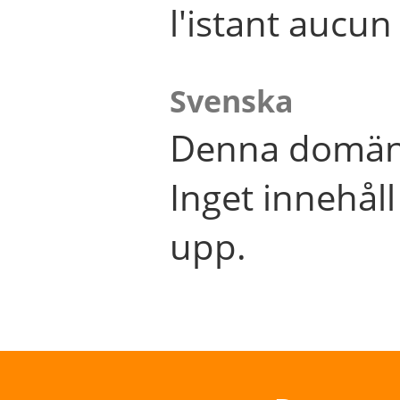
l'istant aucu
Svenska
Denna domän 
Inget innehål
upp.